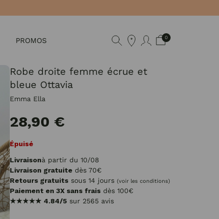
0
PROMOS
Robe droite femme écrue et
bleue Ottavia
Emma Ella
28,90 €
Épuisé
Livraison
à partir du 10/08
Livraison gratuite
dès 70€
Retours gratuits
sous 14 jours
(voir les conditions)
Paiement en 3X sans frais
dès 100€
★★★★★
4.84/5
sur 2565 avis