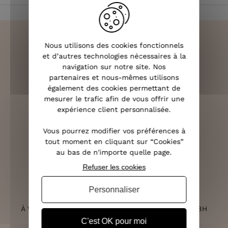
Nous utilisons des cookies fonctionnels
et d’autres technologies nécessaires à la
navigation sur notre site. Nos
LIVRAISON RAPIDE
partenaires et nous-mêmes utilisons
OFFERTE DÈS 70€
également des cookies permettant de
mesurer le trafic afin de vous offrir une
expérience client personnalisée.
Vous pourrez modifier vos préférences à
RETOURS SOUS 14 JOURS
tout moment en cliquant sur “Cookies”
(VOIR LES CONDITIONS)
au bas de n'importe quelle page.
Refuser les cookies
Personnaliser
SERVICE CLIENT
À VOTRE ÉCOUTE DU LUNDI AU SAMEDI DE 10H À 18H
C'est OK pour moi