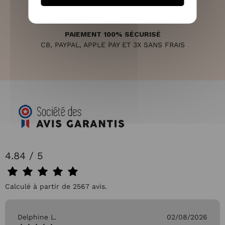
PAIEMENT 100% SÉCURISÉ
CB, PAYPAL, APPLE PAY ET 3X SANS FRAIS
4.84 / 5
Calculé à partir de 2567 avis.
Delphine L.
02/08/2026