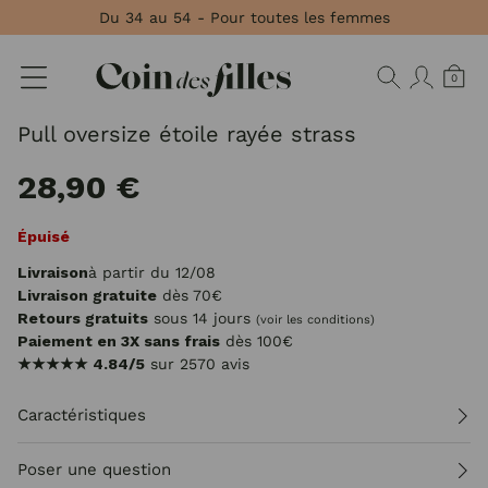
Panneau de gestion des cookies
Du 34 au 54 - Pour toutes les femmes
0
Pull oversize étoile rayée strass
28,90 €
Épuisé
Livraison
à partir du 12/08
Livraison gratuite
dès 70€
Retours gratuits
sous 14 jours
(voir les conditions)
Paiement en 3X sans frais
dès 100€
★★★★★
4.84/5
sur 2570 avis
Caractéristiques
Poser une question