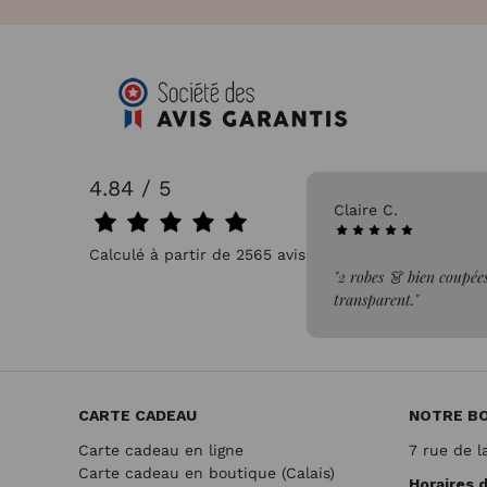
4.84 / 5
31/07/2026
Pascale P.
Calculé à partir de 2565 avis.
issus léger, confortable et non
"très bien"
CARTE CADEAU
NOTRE B
Carte cadeau en ligne
7 rue de l
Carte cadeau en boutique (Calais)
Horaires 