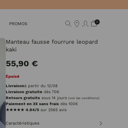
0
PROMOS
Manteau fausse fourrure leopard
kaki
55,90 €
Épuisé
Livraison
à partir du 12/08
Livraison gratuite
dès 70€
Retours gratuits
sous 14 jours
(voir les conditions)
Paiement en 3X sans frais
dès 100€
★★★★★
4.84/5
sur 2565 avis
Caractéristiques