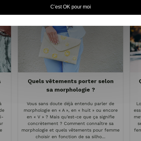
C'est OK pour moi
a
Quels vêtements porter selon
sa morphologie ?
à
Vous sans doute déjà entendu parler de
Lo
 de
morphologie en « A », en « huit » ou encore
ess
i-
en « V » ? Mais qu’est-ce que ça signifie
met
ur
concrètement ? Comment connaître sa
s
de
morphologie et quels vêtements pour femme
fem
choisir en fonction de sa silho...