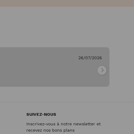
C.
26/07/2026
Vé
"M
re
SUIVEZ-NOUS
Inscrivez-vous à notre newsletter et
recevez nos bons plans