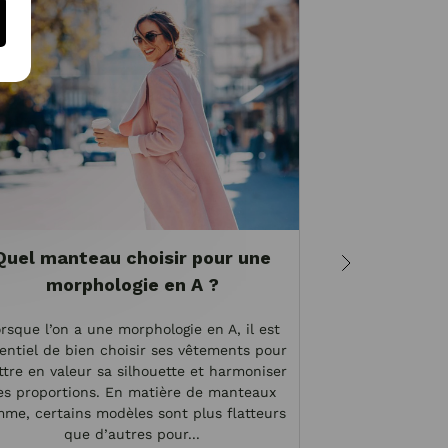
Quel manteau choisir pour une
Quel man
morphologie en A ?
sublimer un
rsque l’on a une morphologie en A, il est
Lorsqu'il s'agi
entiel de bien choisir ses vêtements pour
une morphologie
tre en valeur sa silhouette et harmoniser
d'harmoniser 
es proportions. En matière de manteaux
épaules plus 
me, certains modèles sont plus flatteurs
étroites, il est 
que d’autres pour...
qui 