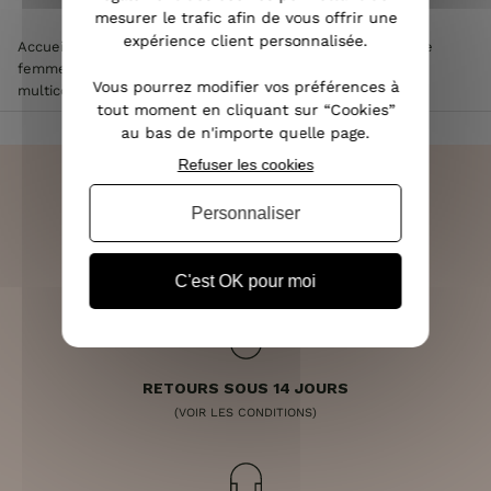
mesurer le trafic afin de vous offrir une
expérience client personnalisée.
Accueil
>
Vêtements femme
>
Manteau femme
>
Doudoune
femme
>
Doudoune kaki à capuche intérieur imprimés
Vous pourrez modifier vos préférences à
multicolores
tout moment en cliquant sur “Cookies”
au bas de n'importe quelle page.
Refuser les cookies
Personnaliser
LIVRAISON RAPIDE
OFFERTE DÈS 70€
C'est OK pour moi
RETOURS SOUS 14 JOURS
(VOIR LES CONDITIONS)