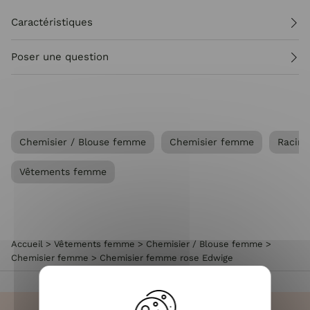
Caractéristiques
Poser une question
Chemisier / Blouse femme
Chemisier femme
Racine
Vêtements femme
Accueil
>
Vêtements femme
>
Chemisier / Blouse femme
>
Chemisier femme
>
Chemisier femme rose Edwige