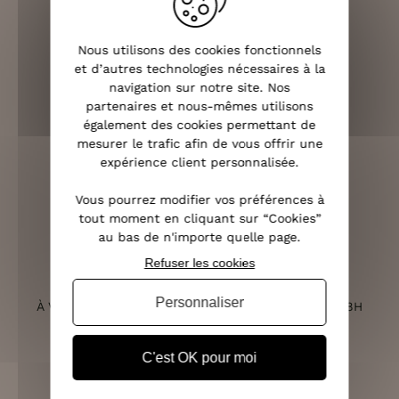
Nous utilisons des cookies fonctionnels
LIVRAISON RAPIDE
et d’autres technologies nécessaires à la
OFFERTE DÈS 70€
navigation sur notre site. Nos
partenaires et nous-mêmes utilisons
également des cookies permettant de
mesurer le trafic afin de vous offrir une
expérience client personnalisée.
RETOURS SOUS 14 JOURS
(VOIR LES CONDITIONS)
Vous pourrez modifier vos préférences à
tout moment en cliquant sur “Cookies”
au bas de n'importe quelle page.
Refuser les cookies
SERVICE CLIENT
Personnaliser
À VOTRE ÉCOUTE DU LUNDI AU SAMEDI DE 10H À 18H
C'est OK pour moi