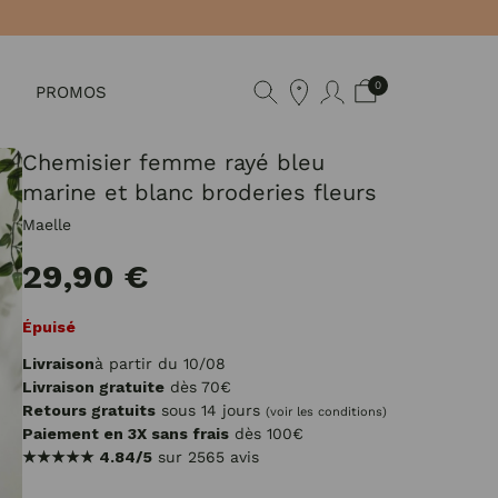
0
PROMOS
Chemisier femme rayé bleu
marine et blanc broderies fleurs
Maelle
29,90 €
Épuisé
Livraison
à partir du 10/08
Livraison gratuite
dès 70€
Retours gratuits
sous 14 jours
(voir les conditions)
Paiement en 3X sans frais
dès 100€
★★★★★
4.84/5
sur 2565 avis