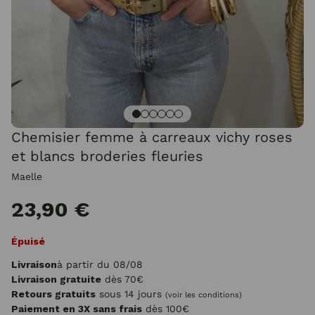
Chemisier femme à carreaux vichy roses
et blancs broderies fleuries
Maelle
23,90 €
Épuisé
Livraison
à partir du 08/08
Livraison gratuite
dès 70€
Retours gratuits
sous 14 jours
(voir les conditions)
Paiement en 3X sans frais
dès 100€