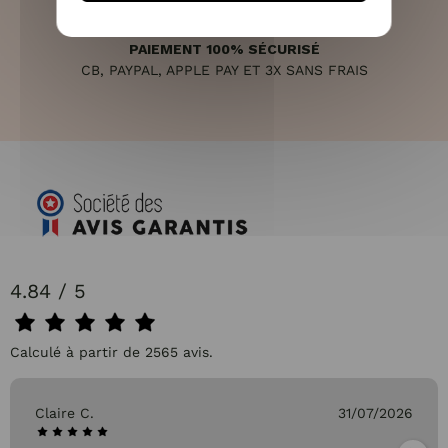
PAIEMENT 100% SÉCURISÉ
CB, PAYPAL, APPLE PAY ET 3X SANS FRAIS
4.84 / 5
Calculé à partir de 2565 avis.
Claire C.
31/07/2026