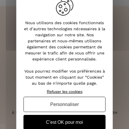
Nous utilisons des cookies fonctionnels
et d’autres technologies nécessaires à la
LIVRAISON RAPIDE
navigation sur notre site. Nos
OFFERTE DÈS 70€
partenaires et nous-mêmes utilisons
également des cookies permettant de
mesurer le trafic afin de vous offrir une
expérience client personnalisée.
RETOURS SOUS 14 JOURS
Vous pourrez modifier vos préférences à
(VOIR LES CONDITIONS)
tout moment en cliquant sur “Cookies”
au bas de n'importe quelle page.
Refuser les cookies
Personnaliser
SERVICE CLIENT
À VOTRE ÉCOUTE DU LUNDI AU SAMEDI DE 10H À 18H
C'est OK pour moi