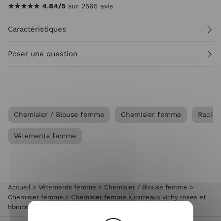
★★★★★
4.84/5
sur 2565 avis
Caractéristiques
Poser une question
Chemisier / Blouse femme
Chemisier femme
Racine
Vêtements femme
Accueil
>
Vêtements femme
>
Chemisier / Blouse femme
>
Chemisier femme
>
Chemisier femme à carreaux vichy roses et
blancs broderies fleuries