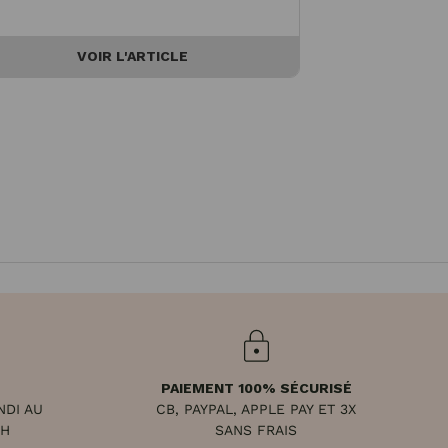
et de 
VOIR L'ARTICLE
V
PAIEMENT 100% SÉCURISÉ
NDI AU
CB, PAYPAL, APPLE PAY ET 3X
8H
SANS FRAIS