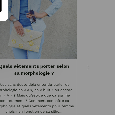
Quels vêtements porter selon
Teint, ch
sa morphologie ?
yeux : q
vêtem
Vous sans doute déjà entendu parler de
rphologie en « A », en « huit » ou encore
Il est importan
n « V » ? Mais qu’est-ce que ça signifie
vêtements afi
concrètement ? Comment connaître sa
formes. Et pou
phologie et quels vêtements pour femme
vous devez adop
choisir en fonction de sa silho...
de la couleur de