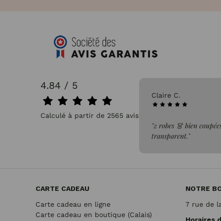
4.84 / 5
31/07/2026
Pascale P.
Calculé à partir de 2565 avis.
s un tissus léger, confortable et non
"très bien"
CARTE CADEAU
NOTRE B
Carte cadeau en ligne
7 rue de l
Carte cadeau en boutique (Calais)
Horaires 