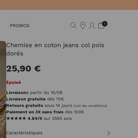
0
PROMOS
Chemise en coton jeans col pois
dorés
25,90 €
Épuisé
Livraison
à partir du 10/08
Livraison gratuite
dès 70€
Retours gratuits
sous 14 jours
(voir les conditions)
Paiement en 3X sans frais
dès 100€
★★★★★
4.84/5
sur 2565 avis
Caractéristiques