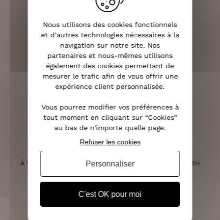
Nous utilisons des cookies fonctionnels
LIVRAISON RAPIDE
et d’autres technologies nécessaires à la
OFFERTE DÈS 70€
navigation sur notre site. Nos
partenaires et nous-mêmes utilisons
également des cookies permettant de
mesurer le trafic afin de vous offrir une
expérience client personnalisée.
RETOURS SOUS 14 JOURS
(VOIR LES CONDITIONS)
Vous pourrez modifier vos préférences à
tout moment en cliquant sur “Cookies”
au bas de n'importe quelle page.
Refuser les cookies
SERVICE CLIENT
À VOTRE ÉCOUTE DU LUNDI AU SAMEDI DE 10H À 18H
Personnaliser
C'est OK pour moi
PAIEMENT 100% SÉCURISÉ