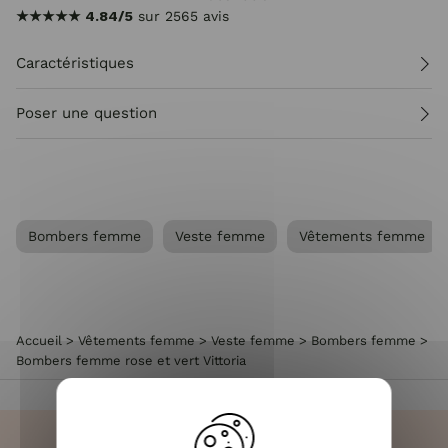
★★★★★
4.84/5
sur 2565 avis
Caractéristiques
Poser une question
Bombers femme
Veste femme
Vêtements femme
Accueil
>
Vêtements femme
>
Veste femme
>
Bombers femme
>
Bombers femme rose et vert Vittoria