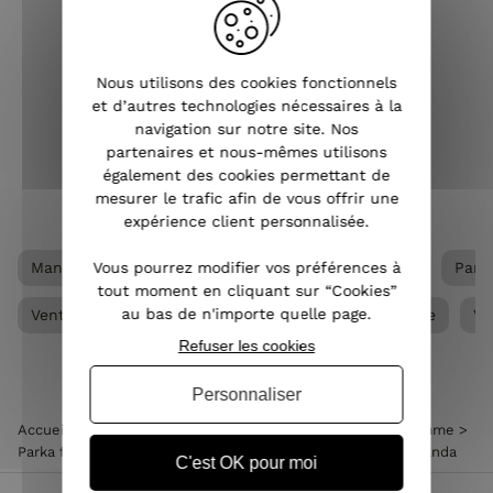
mode, la parka est devenue un
vête
indispensable dans la garde-robe
féminine. Que ce soit pour affronter la
propo
fraîcheur d'une matinée printanière,
femm
Nous utilisons des cookies fonctionnels
les intempéries automnales ou les
f
et d’autres technologies nécessaires à la
froids hivernaux, la ...
navigation sur notre site. Nos
partenaires et nous-mêmes utilisons
également des cookies permettant de
VOIR L'ARTICLE
mesurer le trafic afin de vous offrir une
expérience client personnalisée.
Vous pourrez modifier vos préférences à
Manteau femme
Manteau femme grande taille
Park
tout moment en cliquant sur “Cookies”
au bas de n'importe quelle page.
Ventes privées
Vêtements Grandes tailles femme
Vê
Refuser les cookies
Personnaliser
Accueil
>
Vêtements femme
>
Manteau femme
>
Parka femme
>
Parka femme bronze réversible fausse fourrure taupe Armanda
C'est OK pour moi