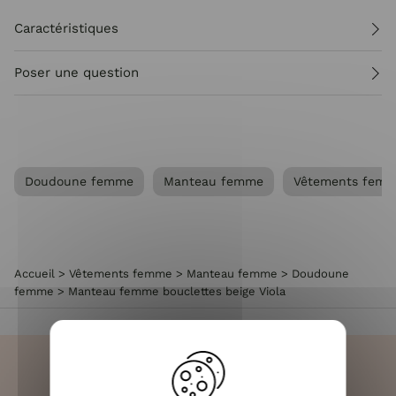
Caractéristiques
Poser une question
Doudoune femme
Manteau femme
Vêtements fem
Accueil
>
Vêtements femme
>
Manteau femme
>
Doudoune
femme
>
Manteau femme bouclettes beige Viola