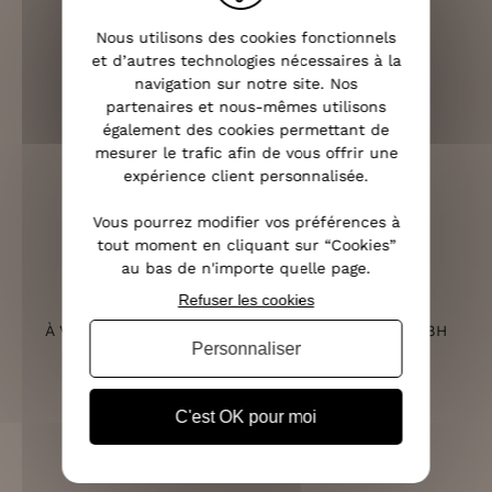
LIVRAISON RAPIDE
Nous utilisons des cookies fonctionnels
OFFERTE DÈS 70€
et d’autres technologies nécessaires à la
navigation sur notre site. Nos
partenaires et nous-mêmes utilisons
également des cookies permettant de
mesurer le trafic afin de vous offrir une
RETOURS SOUS 14 JOURS
expérience client personnalisée.
(VOIR LES CONDITIONS)
Vous pourrez modifier vos préférences à
tout moment en cliquant sur “Cookies”
au bas de n'importe quelle page.
Refuser les cookies
SERVICE CLIENT
À VOTRE ÉCOUTE DU LUNDI AU SAMEDI DE 10H À 18H
Personnaliser
C'est OK pour moi
PAIEMENT 100% SÉCURISÉ
CB, PAYPAL, APPLE PAY ET 3X SANS FRAIS