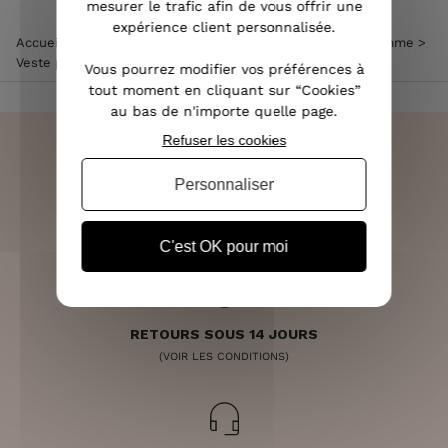
mesurer le trafic afin de vous offrir une
expérience client personnalisée.
Accueil
>
Vêtements femme
>
Veste femme
>
Perfecto femme
>
Veste perfecto suédine kaki pois noirs
Vous pourrez modifier vos préférences à
tout moment en cliquant sur “Cookies”
au bas de n'importe quelle page.
Refuser les cookies
Personnaliser
LIVRAISON RAPIDE
OFFERTE DÈS 70€
C'est OK pour moi
RETOURS SOUS 14 JOURS
(VOIR LES CONDITIONS)