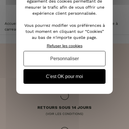
également des cookies permettant de
mesurer le trafic afin de vous offrir une
expérience client personnalisée.
Accueil
>
Vêtements femme
>
Veste femme
>
Veste épaisse à
Vous pourrez modifier vos préférences à
carreaux rose grise et blanche
tout moment en cliquant sur “Cookies”
au bas de n'importe quelle page.
Refuser les cookies
Personnaliser
LIVRAISON RAPIDE
C'est OK pour moi
OFFERTE DÈS 70€
RETOURS SOUS 14 JOURS
(VOIR LES CONDITIONS)