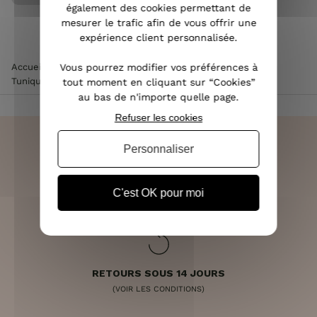
également des cookies permettant de
mesurer le trafic afin de vous offrir une
expérience client personnalisée.
Vous pourrez modifier vos préférences à
Accueil
>
Vêtements femme
>
Chemisier / Blouse femme
>
Tunique noire petites fleurs blanches, briques et bleues
tout moment en cliquant sur “Cookies”
au bas de n'importe quelle page.
Refuser les cookies
Personnaliser
LIVRAISON RAPIDE
C'est OK pour moi
OFFERTE DÈS 70€
RETOURS SOUS 14 JOURS
(VOIR LES CONDITIONS)