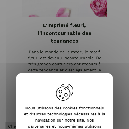
L'imprimé fleuri,
l'incontournable des
tendances
Dans le monde de la mode, le motif
fleuri est devenu incontournable. De
très grands couturiers ont recours à
cette tendance et c’est également le
cas pour de très nombreuses
influenceuses. Si vous souhaitez être à
la page, il vous fau...
VOIR L'ARTICLE
Nous utilisons des cookies fonctionnels
et d’autres technologies nécessaires à la
navigation sur notre site. Nos
partenaires et nous-mêmes utilisons
Chemisier / Blouse femme
Vêtements femme