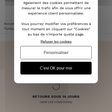
également des cookies permettant de
mesurer le trafic afin de vous offrir une
expérience client personnalisée.
Vous pourrez modifier vos préférences à
Accueil
>
Vêtements femme
>
Chemisier / Blouse femme
>
Tunique marine fleurs royales oranges jaunes et vertes
tout moment en cliquant sur “Cookies”
au bas de n'importe quelle page.
Refuser les cookies
Personnaliser
LIVRAISON RAPIDE
C'est OK pour moi
OFFERTE DÈS 70€
RETOURS SOUS 14 JOURS
(VOIR LES CONDITIONS)