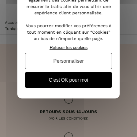
également des cookies permettant de
mesurer le trafic afin de vous offrir une
expérience client personnalisée.
Accueil
>
Vêtements femme
>
Chemisier / Blouse femme
>
Vous pourrez modifier vos préférences à
Tunique blanche avec imprimé floral vert et étoiles parmes
tout moment en cliquant sur “Cookies”
au bas de n'importe quelle page.
Refuser les cookies
Personnaliser
LIVRAISON RAPIDE
OFFERTE DÈS 70€
C'est OK pour moi
RETOURS SOUS 14 JOURS
(VOIR LES CONDITIONS)