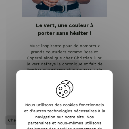
Le vert, une couleur à
porter sans hésiter !
Muse inspirante pour de nombreux
grands couturiers comme Boss et
Coperni ainsi que chez Christian Dior,
le vert défraye la chronique et fait de
l’ombre aux teintes plus neutres. Loin
des tons pastels parfois trop doux, le
vert grimpe ...
VOIR L'ARTICLE
Nous utilisons des cookies fonctionnels
et d’autres technologies nécessaires à la
navigation sur notre site. Nos
Chemisier / Blouse femme
Vêtements femme
partenaires et nous-mêmes utilisons