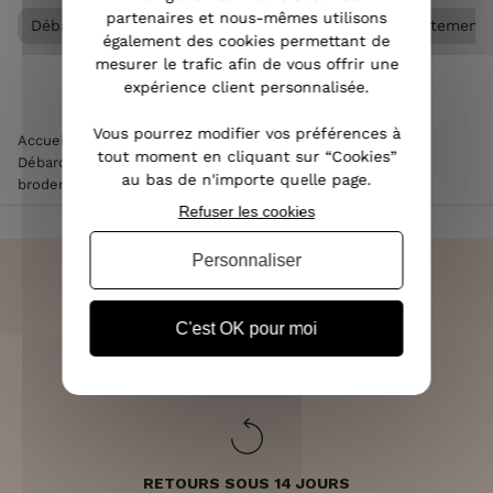
partenaires et nous-mêmes utilisons
Débardeur femme
Tee Shirt / Top femme
Vêtement
également des cookies permettant de
mesurer le trafic afin de vous offrir une
expérience client personnalisée.
Vous pourrez modifier vos préférences à
Accueil
>
Vêtements femme
>
Tee Shirt / Top femme
>
tout moment en cliquant sur “Cookies”
Débardeur femme
>
Top vert à bretelles dos et décolleté à
au bas de n'importe quelle page.
broderies fleuries et boutons
Refuser les cookies
Personnaliser
C'est OK pour moi
LIVRAISON RAPIDE
OFFERTE DÈS 70€
RETOURS SOUS 14 JOURS