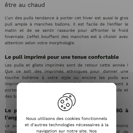
être au chaud
L’un des pulls tendance à porter cet hiver est aussi le gros
pull ample à manches ballons. Il est facile de l’enfiler le
matin et de se sentir rassurée pour affronter le froid
hivernale. L'effet bouffant des manches est à choisir avec
attention selon votre morphologie.
Le pull imprimé pour une tenue confortable
Les pulls et gilets imprimés sont de retour cette année !
Que ce soit des imprimés ethniques pour donner une
touche bohème à votre style ou encore les pulls aux
imprimés alpins, n'hésitez pas à les adopter. Ils sont à
porter pour une tenue casual, avec un pantalon fluide et
des baskets.
Le pull sans manches pour un effet BCBG à
l'anglaise
Nous utilisons des cookies fonctionnels
et d’autres technologies nécessaires à la
Le pull sans manches est de retour ! Pour les moins
navigation sur notre site. Nos
frileuses, il est à porter sans hésitation. Ce pull de