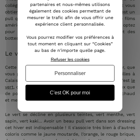
partenaires et nous-mêmes utilisons
collégienne fait fureur ! Associez-le à une chemise et vous
également des cookies permettant de
obtiendrez un look ultra stylé à l’anglaise. En effet, c’est un
mesurer le trafic afin de vous offrir une
pull que l’on retrouve dans beaucoup de séries et de films
expérience client personnalisée.
américains. Pour éviter qu’il alourdisse la silhouette, optez
pour un jean slim ou un pantalon coupe droite et des
Vous pourrez modifier vos préférences à
bottes à talons.
tout moment en cliquant sur “Cookies”
au bas de n'importe quelle page.
Le vert, la couleur phare de l’hiver
Refuser les cookies
Cette année, s’il y a bien une couleur qu’il faut porter, que
Personnaliser
vous pouvez retrouver dans notre boutique Coindesfilles à
Calais et sur notre boutique en ligne sur notre site, c’est
le
vert
, couleur de l’espoir et de la Nature. Rien de mieux que
C'est OK pour moi
de porter un pull vert cet hiver pour vous tenir au chaud
et mettre en avant votre belle chevelure flamboyante.
Le vert se décline en plusieurs teintes, vert menthe, vert
sapin, vert kaki… Avoir un beau pull vert dans son dressing
cet hiver est indispensable ! Il s'associe très bien à d'autres
coloris comme le jaune moutarde, l’orange, le rouge brique,