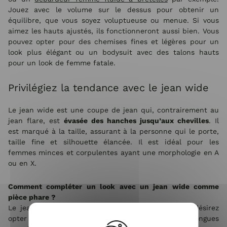
Jouez avec le volume sur le dessus pour obtenir un
équilibre, que vous soyez voluptueuse ou menue. Si vous
aimez les hauts ajustés, ils fonctionneront aussi bien. Vous
pouvez opter pour des chemises fines et légères pour un
look plus élégant ou un bodysuit avec des talons hauts
pour un look de femme fatale.
Privilégiez la tendance avec le jean wide
Le jean wide est une coupe de jean qui, contrairement au
jean flare, est
évasée des hanches jusqu’aux chevilles
. Il
est marqué à la taille, assurant à la personne qui le porte,
taille fine et silhouette élancée. Il est idéal pour les
femmes minces et corpulentes ayant une morphologie en A
ou en X.
Comment compléter un look avec un jean wide comme
pièce phare ?
Le jean wide est la pièce qu’il vous faut si vous désirez
opter pour un look rétro. Avec un haut fluide à longues