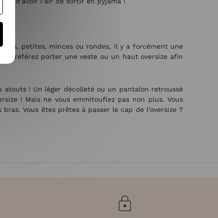
on d’avoir l’air de sortir en pyjama !
ndes, petites, minces ou rondes, il y a forcément une
on. Préférez porter une veste ou un haut oversize afin
os atouts ! Un léger décolleté ou un pantalon retroussé
versize ! Mais ne vous emmitouflez pas non plus. Vous
bras. Vous êtes prêtes à passer le cap de l’oversize ?