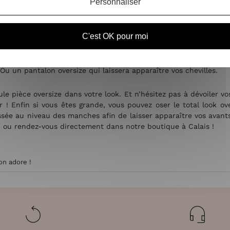
rait pas en valeur. Le but est tout de même de rester stylée et n
Personnaliser
sa morphologie ?
C'est OK pour moi
larité de s’adapter à toutes les morphologies
! Que vous soyez gra
etite et mince, n’exagérez pas des pièces oversize en superpositi
u un pantalon oversize qui laissera apparaître vos chevilles.
le pièce oversize dans votre look. Et n’hésitez pas à dévoiler v
r ! Enfin si vous êtes grande, vous pouvez oser le total look o
sée au niveau des manches afin de laisser apparaître vos avants 
, ou rendez-vous directement dans notre boutique à Calais !
on adore !