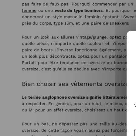
pas faire de faux pas. Pourquoi commencer par un 
femme
ou une
veste de type bombers
. Et pourquoi n
donneront un style masuclin-féminin épatant ! Sweat,
près du corps, type slim, et une paire de sneakers.
Pour un look aux allures vintage/grunge, optez pour 
quelle pièce, n’importe quelle couleur et n’importe 
paire de boots. L’inverse fonctionne également, port
un look plus décontracté, optez pour un pantalon ef
Parfait pour être tendance en oversize au bureau ! E
oversize, c'est qu’elle se décline avec n’importe quel st
Bien choisir ses vêtements oversize
Le
terme anglophone oversize signifie littéralement “
à respecter. En général, pour un haut, le mieux, est d
du M, pour un effet oversize, choisissez un haut de tai
Pour un bas, ne dépassez pas une taille au-dessus. 
oversize, de cette façon vous n’aurez pas forcément 