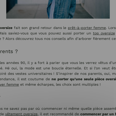
versize
fait son grand retour dans le
prêt-à-porter femme
. Lor
 Mais saviez-vous que vous pouvez aussi porter un
top oversize
e ? Alors découvrez tous nos conseils afin d’arborer fièrement c
rents ?
es années 90, il y a fort à parier que vous les verrez vêtus d’u
é. Hé oui, la mode est une boucle éternelle. Et si l’on veut êt
spiré des vestes universitaires ! S’inspirer de nos parents, oui, 
 tendance, il est coutume de
ne porter qu’une seule pièce overs
iver femme
et même écharpes, les choix sont multiples !
?
ous ne savez pas par où commencer ni même quelle pièce assembl
 de
vêtement oversize
, il est recommandé de
commencer par un h