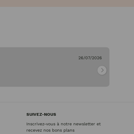
C.
26/07/2026
Vé
"M
re
SUIVEZ-NOUS
Inscrivez-vous à notre newsletter et
recevez nos bons plans