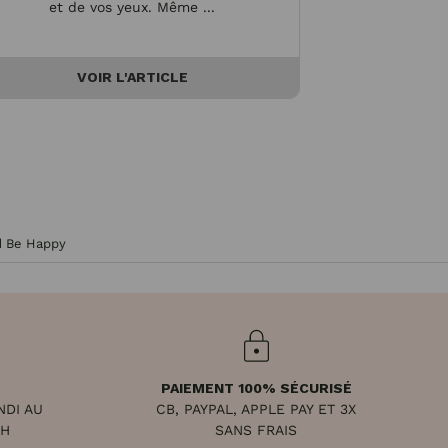
et de vos yeux. Même ...
portent des vêt
VOIR L'ARTICLE
V
rd Be Happy
PAIEMENT 100% SÉCURISÉ
NDI AU
CB, PAYPAL, APPLE PAY ET 3X
8H
SANS FRAIS