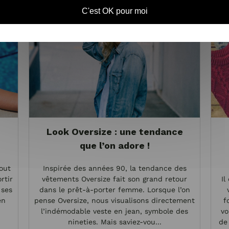
C'est OK pour moi
…
Look Oversize : une tendance
que l’on adore !
bout
Inspirée des années 90, la tendance des
rtir
vêtements Oversize fait son grand retour
Il
 ses
dans le prêt-à-porter femme. Lorsque l’on
en
pense Oversize, nous visualisons directement
f
l’indémodable veste en jean, symbole des
vo
nineties. Mais saviez-vou...
de