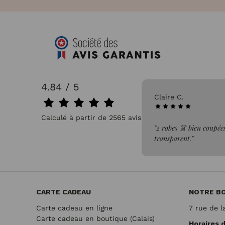
4.84 / 5
31/07/2026
Pascale P.
Calculé à partir de 2565 avis.
issus léger, confortable et non
"très bien"
CARTE CADEAU
NOTRE B
Carte cadeau en ligne
7 rue de l
Carte cadeau en boutique (Calais)
Horaires 