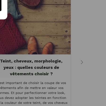
Teint, cheveux, morphologie,
Comment in
yeux : quelles couleurs de
tendanc
vêtements choisir ?
dressin
 est important de choisir la coupe de vos
La mode est
vêtements afin de mettre en valeur vos
personnelle 
ormes. Et pour perfectionner votre look,
reflétant les
us devez adopter les teintes en fonction
influences cul
 la couleur de votre teint, de vos cheveux
individuelles.