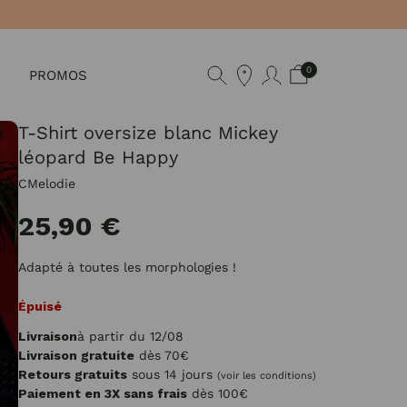
0
PROMOS
T-Shirt oversize blanc Mickey
léopard Be Happy
CMelodie
25,90 €
Adapté à toutes les morphologies !
Épuisé
Livraison
à partir du 12/08
Livraison gratuite
dès 70€
Retours gratuits
sous 14 jours
(voir les conditions)
Paiement en 3X sans frais
dès 100€