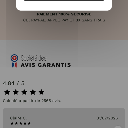
PAIEMENT 100% SÉCURISÉ
CB, PAYPAL, APPLE PAY ET 3X SANS FRAIS
4.84 / 5
Calculé à partir de 2565 avis.
Claire C.
31/07/2026