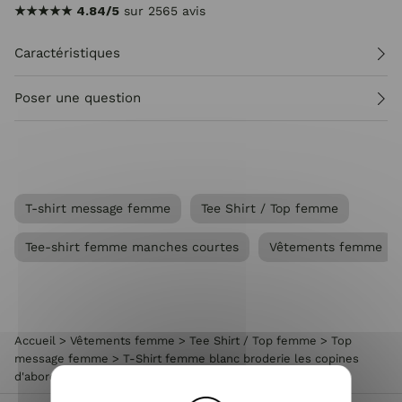
★★★★★
4.84/5
sur 2565 avis
Caractéristiques
Poser une question
T-shirt message femme
Tee Shirt / Top femme
Tee-shirt femme manches courtes
Vêtements femme
Accueil
>
Vêtements femme
>
Tee Shirt / Top femme
>
Top
message femme
>
T-Shirt femme blanc broderie les copines
d'abord verte