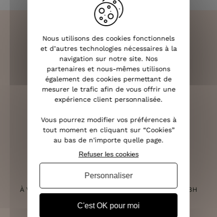
Nous utilisons des cookies fonctionnels
et d’autres technologies nécessaires à la
LIVRAISON RAPIDE
navigation sur notre site. Nos
OFFERTE DÈS 70€
partenaires et nous-mêmes utilisons
également des cookies permettant de
mesurer le trafic afin de vous offrir une
expérience client personnalisée.
RETOURS SOUS 14 JOURS
Vous pourrez modifier vos préférences à
(VOIR LES CONDITIONS)
tout moment en cliquant sur “Cookies”
au bas de n'importe quelle page.
Refuser les cookies
Personnaliser
SERVICE CLIENT
À VOTRE ÉCOUTE DU LUNDI AU SAMEDI DE 10H À 18H
C'est OK pour moi