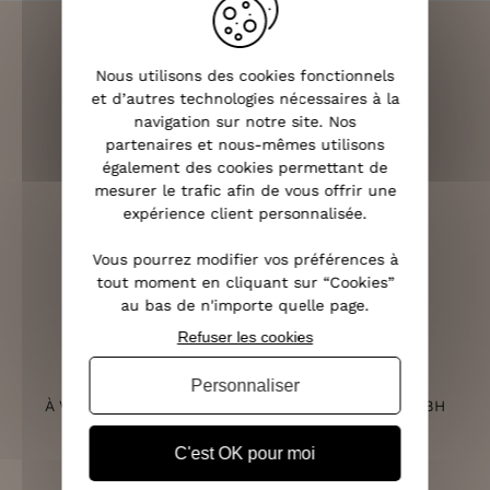
Nous utilisons des cookies fonctionnels
et d’autres technologies nécessaires à la
LIVRAISON RAPIDE
navigation sur notre site. Nos
OFFERTE DÈS 70€
partenaires et nous-mêmes utilisons
également des cookies permettant de
mesurer le trafic afin de vous offrir une
expérience client personnalisée.
RETOURS SOUS 14 JOURS
Vous pourrez modifier vos préférences à
(VOIR LES CONDITIONS)
tout moment en cliquant sur “Cookies”
au bas de n'importe quelle page.
Refuser les cookies
SERVICE CLIENT
Personnaliser
À VOTRE ÉCOUTE DU LUNDI AU SAMEDI DE 10H À 18H
C'est OK pour moi