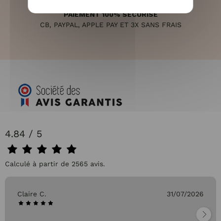
PAIEMENT 100% SÉCURISÉ
CB, PAYPAL, APPLE PAY ET 3X SANS FRAIS
4.84 / 5
Calculé à partir de 2565 avis.
Claire C.
31/07/2026