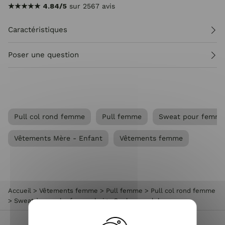
★★★★★
4.84/5
sur 2567 avis
Caractéristiques
Poser une question
Pull col rond femme
Pull femme
Sweat pour femm
Vêtements Mère - Enfant
Vêtements femme
Accueil
>
Vêtements femme
>
Pull femme
>
Pull col rond femme
>
Sweat à capuche femme beige Cool mum club