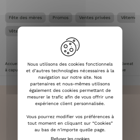
Fête des mères
Promos
Ventes privées
Vêtemen
Vêtements femme
Accueil
>
Vêtements femme
>
Vêtements Mère - Enfant
>
Sweat
Nous utilisons des cookies fonctionnels
à capuche enfant beige les copines d'abord moumoute bleue
et d’autres technologies nécessaires à la
navigation sur notre site. Nos
partenaires et nous-mêmes utilisons
également des cookies permettant de
mesurer le trafic afin de vous offrir une
expérience client personnalisée.
LIVRAISON RAPIDE
Vous pourrez modifier vos préférences à
OFFERTE DÈS 70€
tout moment en cliquant sur “Cookies”
au bas de n'importe quelle page.
Refuser les cookies