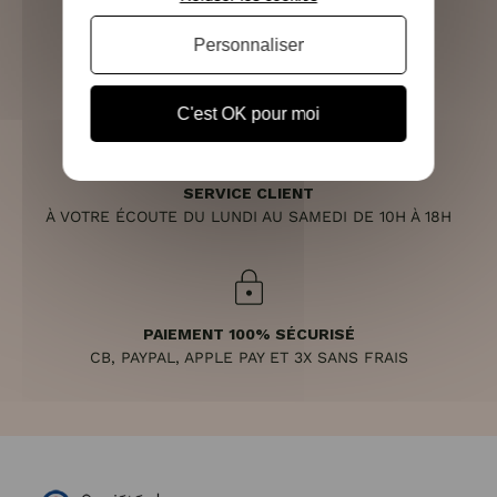
Personnaliser
RETOURS SOUS 14 JOURS
(VOIR LES CONDITIONS)
C'est OK pour moi
SERVICE CLIENT
À VOTRE ÉCOUTE DU LUNDI AU SAMEDI DE 10H À 18H
PAIEMENT 100% SÉCURISÉ
CB, PAYPAL, APPLE PAY ET 3X SANS FRAIS