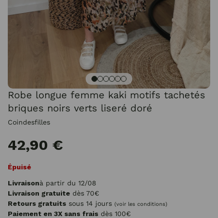
Robe longue femme kaki motifs tachetés
briques noirs verts liseré doré
Coindesfilles
42,90 €
Épuisé
Livraison
à partir du 12/08
Livraison gratuite
dès 70€
Retours gratuits
sous 14 jours
(voir les conditions)
Paiement en 3X sans frais
dès 100€