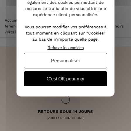
également des cookies permettant de
mesurer le trafic afin de vous offrir une
expérience client personnalisée.
Accueil
>
Vêtements femme
>
Robe femme
>
Robe longue
femme
>
Robe longue femme kaki motifs tachetés briques noirs
Vous pourrez modifier vos préférences à
verts liseré doré
tout moment en cliquant sur “Cookies”
au bas de n'importe quelle page.
Refuser les cookies
Personnaliser
LIVRAISON RAPIDE
C'est OK pour moi
OFFERTE DÈS 70€
RETOURS SOUS 14 JOURS
(VOIR LES CONDITIONS)