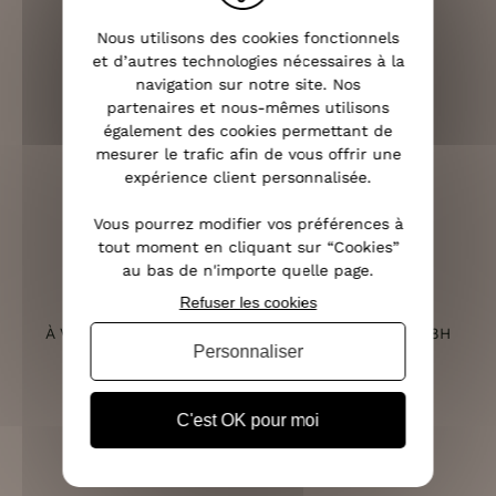
LIVRAISON RAPIDE
Nous utilisons des cookies fonctionnels
OFFERTE DÈS 70€
et d’autres technologies nécessaires à la
navigation sur notre site. Nos
partenaires et nous-mêmes utilisons
également des cookies permettant de
mesurer le trafic afin de vous offrir une
RETOURS SOUS 14 JOURS
expérience client personnalisée.
(VOIR LES CONDITIONS)
Vous pourrez modifier vos préférences à
tout moment en cliquant sur “Cookies”
au bas de n'importe quelle page.
Refuser les cookies
SERVICE CLIENT
À VOTRE ÉCOUTE DU LUNDI AU SAMEDI DE 10H À 18H
Personnaliser
C'est OK pour moi
PAIEMENT 100% SÉCURISÉ
CB, PAYPAL, APPLE PAY ET 3X SANS FRAIS