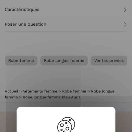
Caractéristiques
Poser une question
Robe femme
Robe longue femme
Ventes privées
Accueil
>
Vêtements femme
>
Robe femme
>
Robe longue
femme
>
Robe longue femme bleu Auria