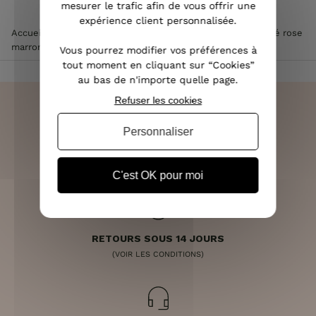
mesurer le trafic afin de vous offrir une
expérience client personnalisée.
Accueil
>
Vêtements femme
>
Robe femme
>
Robe imprimé rose
marron et bleu
Vous pourrez modifier vos préférences à
tout moment en cliquant sur “Cookies”
au bas de n'importe quelle page.
Refuser les cookies
Personnaliser
LIVRAISON RAPIDE
OFFERTE DÈS 70€
C'est OK pour moi
RETOURS SOUS 14 JOURS
(VOIR LES CONDITIONS)