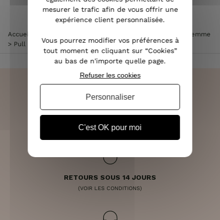
mesurer le trafic afin de vous offrir une
expérience client personnalisée.
Accueil
>
Vêtements femme
>
Pull femme
>
Pull col rond femme
Vous pourrez modifier vos préférences à
>
Pull marinière blanc rayures fines marine et doré
tout moment en cliquant sur “Cookies”
au bas de n'importe quelle page.
Refuser les cookies
Personnaliser
LIVRAISON RAPIDE
OFFERTE DÈS 70€
C'est OK pour moi
RETOURS SOUS 14 JOURS
(VOIR LES CONDITIONS)