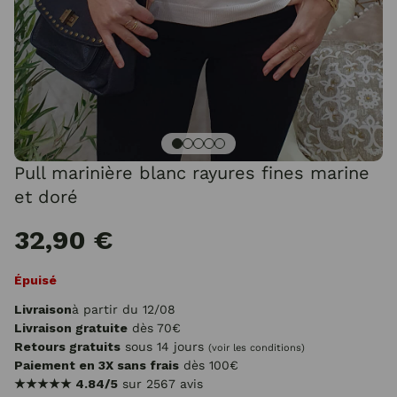
Pull marinière blanc rayures fines marine
et doré
32,90 €
Épuisé
Livraison
à partir du 12/08
Livraison gratuite
dès 70€
Retours gratuits
sous 14 jours
(voir les conditions)
Paiement en 3X sans frais
dès 100€
★★★★★
4.84/5
sur 2567 avis