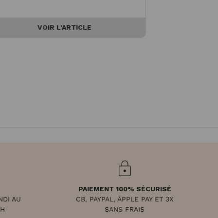
et de 
VOIR L'ARTICLE
V
PAIEMENT 100% SÉCURISÉ
NDI AU
CB, PAYPAL, APPLE PAY ET 3X
8H
SANS FRAIS