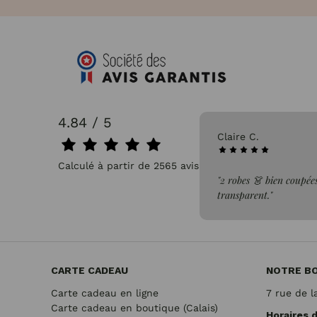
4.84 / 5
31/07/2026
Pascale P.
Calculé à partir de 2565 avis.
issus léger, confortable et non
"très bien"
CARTE CADEAU
NOTRE B
Carte cadeau en ligne
7 rue de l
Carte cadeau en boutique (Calais)
Horaires 