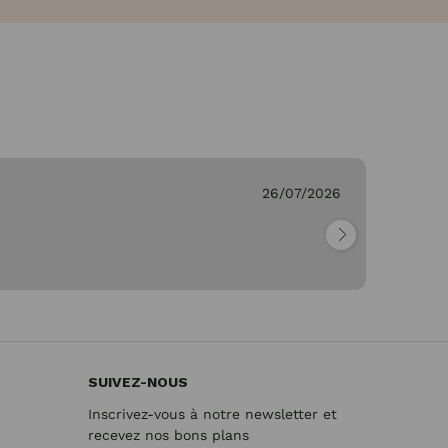
 C.
26/07/2026
V
"M
re
SUIVEZ-NOUS
Inscrivez-vous à notre newsletter et
recevez nos bons plans