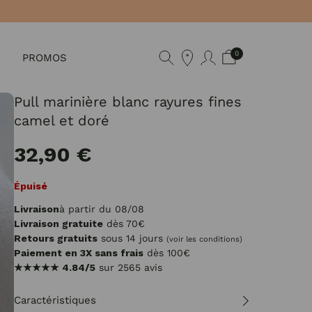
0
PROMOS
Pull marinière blanc rayures fines
camel et doré
32,90 €
Épuisé
Livraison
à partir du 08/08
Livraison gratuite
dès 70€
Retours gratuits
sous 14 jours
(voir les conditions)
Paiement en 3X sans frais
dès 100€
★★★★★
4.84/5
sur 2565 avis
Caractéristiques