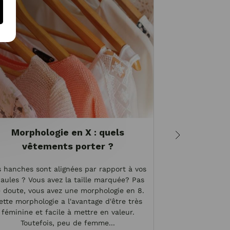
Morphologie en X : quels
Teint, ch
vêtements porter ?
yeux : q
vêtem
s hanches sont alignées par rapport à vos
aules ? Vous avez la taille marquée? Pas
Il est importan
 doute, vous avez une morphologie en 8.
vêtements afi
ette morphologie a l'avantage d'être très
formes. Et pou
féminine et facile à mettre en valeur.
vous devez adop
Toutefois, peu de femme...
de la couleur de