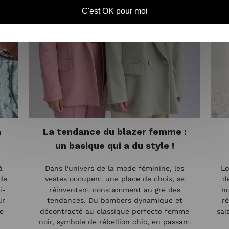
C'est OK pour moi
a
La tendance du blazer femme :
un basique qui a du style !
à
Dans l'univers de la mode féminine, les
Lo
 de
vestes occupent une place de choix, se
d
i-
réinventant constamment au gré des
no
ur
tendances. Du bombers dynamique et
r
de
décontracté au classique perfecto femme
sai
noir, symbole de rébellion chic, en passant