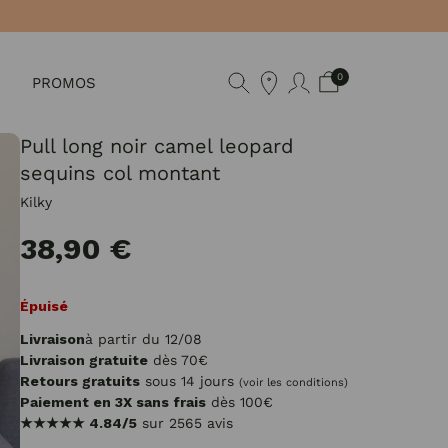
0
PROMOS
Pull long noir camel leopard
sequins col montant
Kilky
38,90 €
Épuisé
Livraison
à partir du 12/08
Livraison gratuite
dès 70€
Retours gratuits
sous 14 jours
(voir les conditions)
Paiement en 3X sans frais
dès 100€
★★★★★
4.84/5
sur 2565 avis