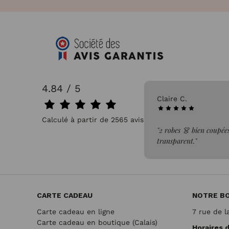
4.84 / 5
31/07/2026
Pascale P.
Calculé à partir de 2565 avis.
issus léger, confortable et non
"très bien"
CARTE CADEAU
NOTRE B
Carte cadeau en ligne
7 rue de l
Carte cadeau en boutique (Calais)
Horaires 