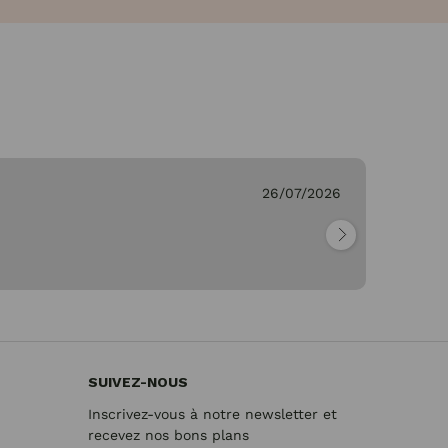
C.
26/07/2026
Vé
"M
re
SUIVEZ-NOUS
Inscrivez-vous à notre newsletter et
recevez nos bons plans