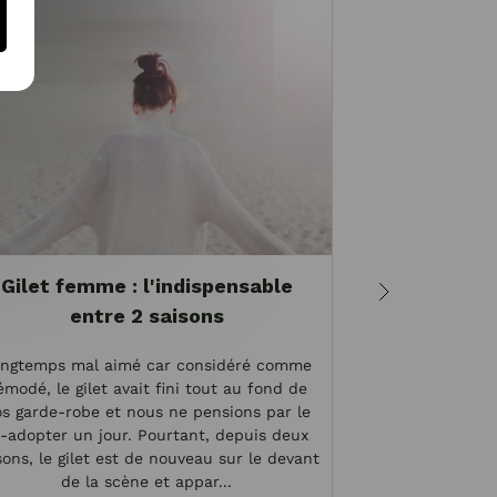
Gilet femme : l'indispensable
Quels vêt
entre 2 saisons
sa 
ngtemps mal aimé car considéré comme
Vous sans dou
émodé, le gilet avait fini tout au fond de
morphologie en 
s garde-robe et nous ne pensions par le
en « V » ? Mai
é-adopter un jour. Pourtant, depuis deux
concrètement
sons, le gilet est de nouveau sur le devant
morphologie et 
de la scène et appar...
choisir en