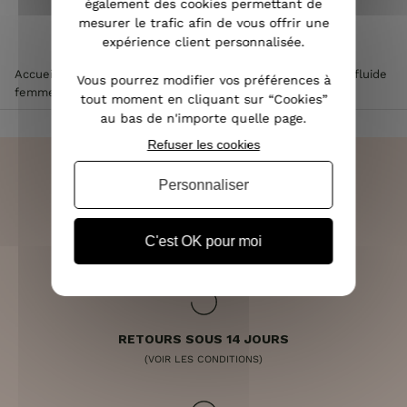
également des cookies permettant de
mesurer le trafic afin de vous offrir une
expérience client personnalisée.
Accueil
>
Vêtements femme
>
Pantalon femme
>
Pantalon fluide
Vous pourrez modifier vos préférences à
femme
>
Pantalon fluide zébré noir et blanc
tout moment en cliquant sur “Cookies”
au bas de n'importe quelle page.
Refuser les cookies
Personnaliser
LIVRAISON RAPIDE
C'est OK pour moi
OFFERTE DÈS 70€
RETOURS SOUS 14 JOURS
(VOIR LES CONDITIONS)