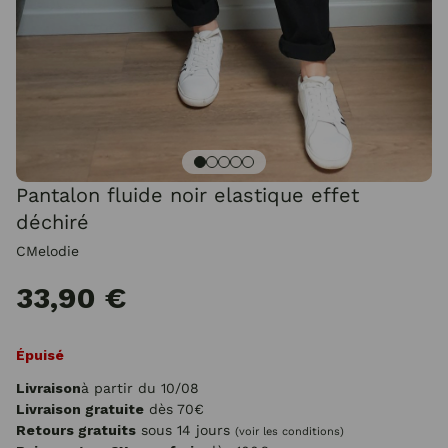
Pantalon fluide noir elastique effet
déchiré
CMelodie
33,90 €
Épuisé
Livraison
à partir du 10/08
Livraison gratuite
dès 70€
Retours gratuits
sous 14 jours
(voir les conditions)