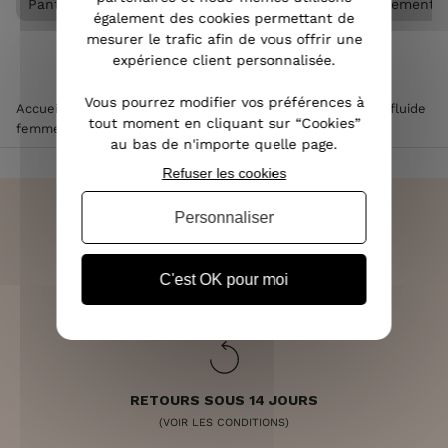
Pantalon femme
Pantalon fluide femme
Vêtements
également des cookies permettant de
mesurer le trafic afin de vous offrir une
expérience client personnalisée.
Vous pourrez modifier vos préférences à
Accueil
>
Vêtements femme
>
Pantalon femme
>
Pantalon fluide
tout moment en cliquant sur “Cookies”
femme
>
Pantalon fluide noir elastique effet déchiré
au bas de n'importe quelle page.
Refuser les cookies
Personnaliser
LIVRAISON RAPIDE
C'est OK pour moi
OFFERTE DÈS 70€
RETOURS SOUS 14 JOURS
(VOIR LES CONDITIONS)