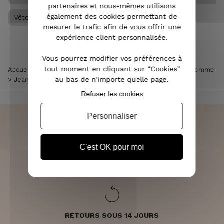
partenaires et nous-mêmes utilisons
également des cookies permettant de
Vêtements femme
mesurer le trafic afin de vous offrir une
expérience client personnalisée.
Vous pourrez modifier vos préférences à
tout moment en cliquant sur “Cookies”
Accueil
>
Vêtements femme
>
Jean femme
>
Jean skinny femme
au bas de n'importe quelle page.
>
Jean femme skinny vintage blue super taille haute
Refuser les cookies
Personnaliser
C'est OK pour moi
LIVRAISON RAPIDE
OFFERTE DÈS 70€
RETOURS SOUS 14 JOURS