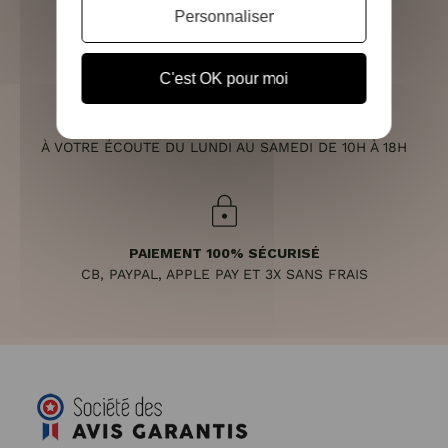
Personnaliser
(VOIR LES CONDITIONS)
C'est OK pour moi
SERVICE CLIENT
À VOTRE ÉCOUTE DU LUNDI AU SAMEDI DE 10H À 18H
PAIEMENT 100% SÉCURISÉ
CB, PAYPAL, APPLE PAY ET 3X SANS FRAIS