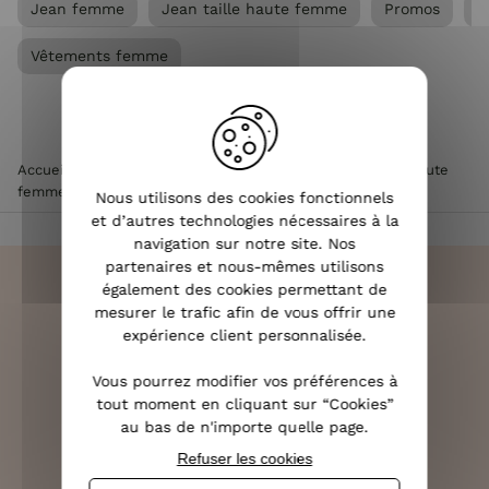
Jean femme
Jean taille haute femme
Promos
V
Vêtements femme
Accueil
>
Vêtements femme
>
Jean femme
>
Jean taille haute
femme
>
Jean femme brut flare taille haute
Nous utilisons des cookies fonctionnels
et d’autres technologies nécessaires à la
navigation sur notre site. Nos
partenaires et nous-mêmes utilisons
également des cookies permettant de
mesurer le trafic afin de vous offrir une
expérience client personnalisée.
LIVRAISON RAPIDE
OFFERTE DÈS 70€
Vous pourrez modifier vos préférences à
tout moment en cliquant sur “Cookies”
au bas de n'importe quelle page.
Refuser les cookies
RETOURS SOUS 14 JOURS