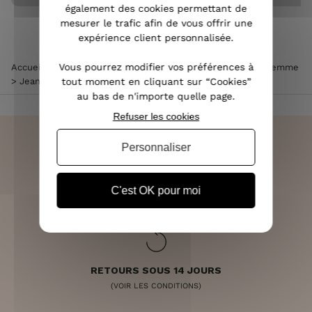
également des cookies permettant de
mesurer le trafic afin de vous offrir une
expérience client personnalisée.
Vous pourrez modifier vos préférences à
Accueil
>
Vêtements femme
>
Jean femme
>
Jean skinny femme
tout moment en cliquant sur “Cookies”
>
Jean femme brut skinny coupe confort à ourlet effiloché
au bas de n'importe quelle page.
Refuser les cookies
Personnaliser
LIVRAISON RAPIDE
C'est OK pour moi
OFFERTE DÈS 70€
RETOURS SOUS 14 JOURS
(VOIR LES CONDITIONS)