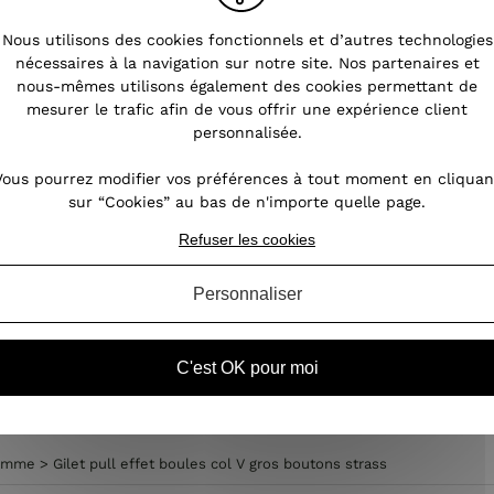
entre 2 saisons
Nous utilisons des cookies fonctionnels et d’autres technologies
nécessaires à la navigation sur notre site. Nos partenaires et
à
Longtemps mal aimé car considéré comme
nous-mêmes utilisons également des cookies permettant de
 de
démodé, le gilet avait fini tout au fond de
mo
mesurer le trafic afin de vous offrir une expérience client
i-
nos garde-robe et nous ne pensions par le
e
personnalisée.
ur
ré-adopter un jour. Pourtant, depuis deux
de
saisons, le gilet est de nouveau sur le devant
mor
Vous pourrez modifier vos préférences à tout moment en cliquan
de la scène et appar...
sur “Cookies” au bas de n'importe quelle page.
Refuser les cookies
VOIR L'ARTICLE
Personnaliser
C'est OK pour moi
 femme
femme
>
Gilet pull effet boules col V gros boutons strass