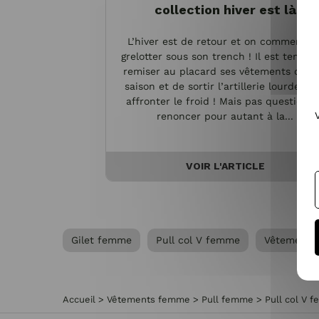
collection hiver est là
L’hiver est de retour et on commence 
grelotter sous son trench ! Il est temps
remiser au placard ses vêtements de m
saison et de sortir l’artillerie lourde po
affronter le froid ! Mais pas question 
renoncer pour autant à la...
VOIR L'ARTICLE
Gilet femme
Pull col V femme
Vêtements
Accueil
>
Vêtements femme
>
Pull femme
>
Pull col V 