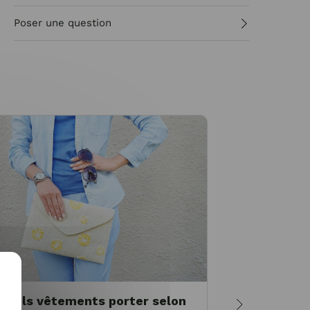
Poser une question
Quels vêtements porter selon
Les pulls 