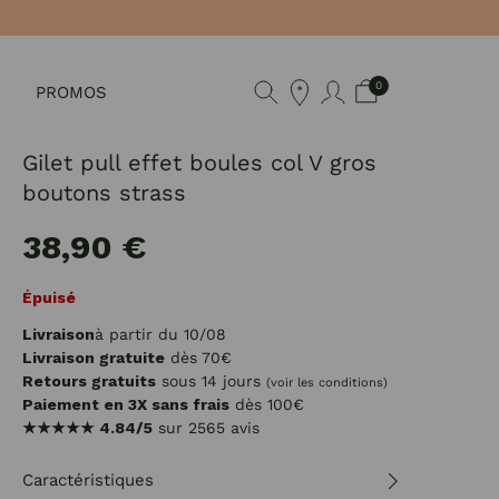
0
PROMOS
Gilet pull effet boules col V gros
boutons strass
38,90 €
Épuisé
Livraison
à partir du 10/08
Livraison gratuite
dès 70€
Retours gratuits
sous 14 jours
(voir les conditions)
Paiement en 3X sans frais
dès 100€
★★★★★
4.84/5
sur 2565 avis
Caractéristiques