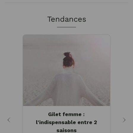
Tendances
Gilet femme :
M
l'indispensable entre 2
saisons