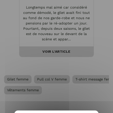
Vos h
Longtemps mal aimé car considéré
à v
comme démodé, le gilet avait fini tout
marqu
au fond de nos garde-robe et nous ne
morph
pensions par le ré-adopter un jour.
l'avan
Pourtant, depuis deux saisons, le gilet
à met
est de nouveau sur le devant de la
scène et appar...
VOIR L'ARTICLE
Gilet femme
Pull col V femme
T-shirt message fem
Vêtements femme