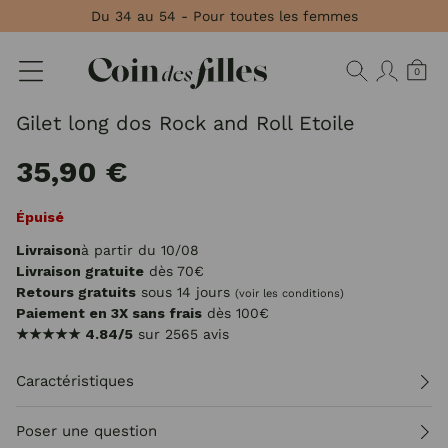
Panneau de gestion des cookies
Du 34 au 54 - Pour toutes les femmes
0
Gilet long dos Rock and Roll Etoile
35,90 €
Épuisé
Livraison
à partir du 10/08
Livraison gratuite
dès 70€
Retours gratuits
sous 14 jours
(voir les conditions)
Paiement en 3X sans frais
dès 100€
★★★★★
4.84/5
sur 2565 avis
Caractéristiques
Poser une question