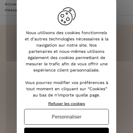
Accueil
>
Vêtements femme
>
Tee Shirt / Top femme
>
Top
message femme
>
Gilet long dos Rock and Roll Etoile
Nous utilisons des cookies fonctionnels
et d’autres technologies nécessaires à la
navigation sur notre site. Nos
partenaires et nous-mêmes utilisons
LIVRAISON RAPIDE
également des cookies permettant de
OFFERTE DÈS 70€
mesurer le trafic afin de vous offrir une
expérience client personnalisée.
Vous pourrez modifier vos préférences à
tout moment en cliquant sur “Cookies”
RETOURS SOUS 14 JOURS
au bas de n'importe quelle page.
(VOIR LES CONDITIONS)
Refuser les cookies
Personnaliser
SERVICE CLIENT