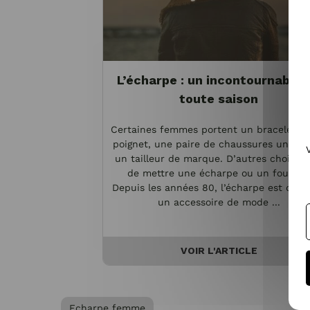
L’écharpe : un incontournable 
toute saison
Certaines femmes portent un bracelet à 
poignet, une paire de chaussures unique
un tailleur de marque. D’autres choisiss
de mettre une écharpe ou un foulard.
Depuis les années 80, l’écharpe est dev
un accessoire de mode ...
VOIR L'ARTICLE
Echarpe femme