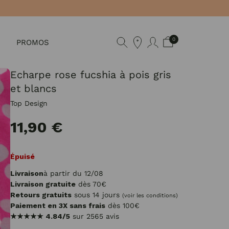
0
PROMOS
Echarpe rose fucshia à pois gris
et blancs
Top Design
11,90 €
Épuisé
Livraison
à partir du 12/08
Livraison gratuite
dès 70€
Retours gratuits
sous 14 jours
(voir les conditions)
Paiement en 3X sans frais
dès 100€
★★★★★
4.84/5
sur 2565 avis