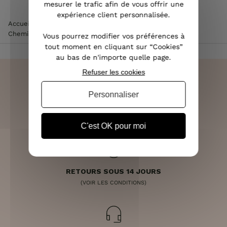
mesurer le trafic afin de vous offrir une
expérience client personnalisée.
Accueil
>
Vêtements femme
>
Chemisier / Blouse femme
>
Chemisier noir col jabot
Vous pourrez modifier vos préférences à
tout moment en cliquant sur “Cookies”
au bas de n'importe quelle page.
Refuser les cookies
Personnaliser
LIVRAISON RAPIDE
OFFERTE DÈS 70€
C'est OK pour moi
RETOURS SOUS 14 JOURS
(VOIR LES CONDITIONS)