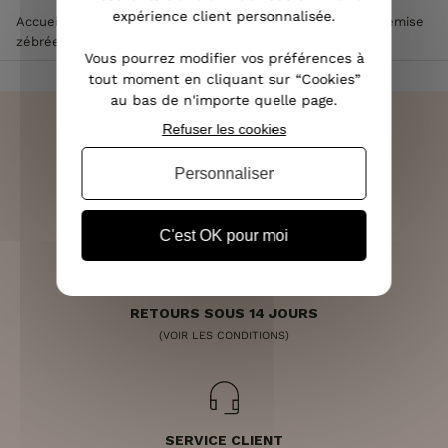
expérience client personnalisée.
Accueil
>
Vêtements femme
>
Tee Shirt / Top femme
>
Chemise
zébrée noire et blanche à volants
Vous pourrez modifier vos préférences à
tout moment en cliquant sur “Cookies”
au bas de n'importe quelle page.
Refuser les cookies
Personnaliser
LIVRAISON RAPIDE
OFFERTE DÈS 70€
C'est OK pour moi
RETOURS SOUS 14 JOURS
(VOIR LES CONDITIONS)
SERVICE CLIENT