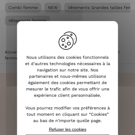
Combi femme
NEW
Vêtements Grandes tailles fem
Vêtements femme
Accueil
>
Vêtements femme
>
Combi femme
>
Combinaison
Nous utilisons des cookies fonctionnels
femme noire boutons dorés Sira
et d’autres technologies nécessaires à la
navigation sur notre site. Nos
partenaires et nous-mêmes utilisons
également des cookies permettant de
mesurer le trafic afin de vous offrir une
expérience client personnalisée.
LIVRAISON RAPIDE
Vous pourrez modifier vos préférences à
OFFERTE DÈS 70€
tout moment en cliquant sur “Cookies”
au bas de n'importe quelle page.
Refuser les cookies