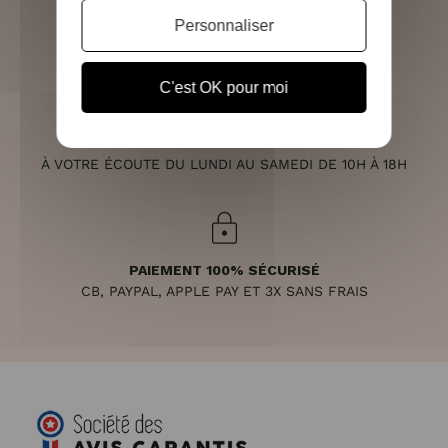
RETOURS SOUS 14 JOURS
Personnaliser
(VOIR LES CONDITIONS)
C'est OK pour moi
SERVICE CLIENT
À VOTRE ÉCOUTE DU LUNDI AU SAMEDI DE 10H À 18H
PAIEMENT 100% SÉCURISÉ
CB, PAYPAL, APPLE PAY ET 3X SANS FRAIS