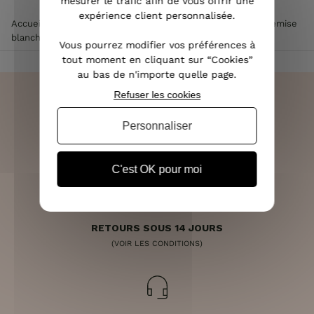
mesurer le trafic afin de vous offrir une
expérience client personnalisée.
Accueil
>
Vêtements femme
>
Tee Shirt / Top femme
>
Chemise
blanche poches et dos dentelle
Vous pourrez modifier vos préférences à
tout moment en cliquant sur “Cookies”
au bas de n'importe quelle page.
Refuser les cookies
Personnaliser
LIVRAISON RAPIDE
OFFERTE DÈS 70€
C'est OK pour moi
RETOURS SOUS 14 JOURS
(VOIR LES CONDITIONS)