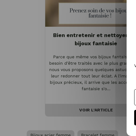
Bien entretenir et nettoyer vo
bijoux fantaisie
Parce que même vos bijoux fantaisie o
besoin d'être traités avec le plus grand s
nous vous proposons quelques astuces p
leur redonner tout leur éclat. A l'image 
bijoux précieux, il arrive que les accesso
fantaisie s'o...
VOIR L'ARTICLE
Bijoux acier femme
Bracelet femme