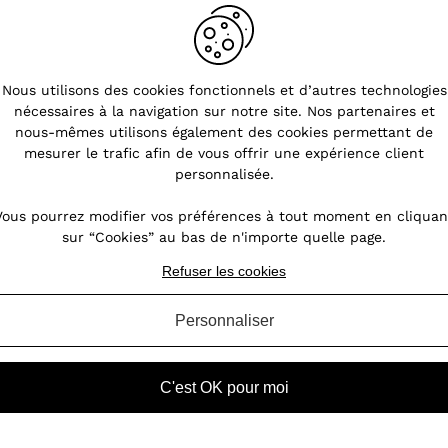
Nous utilisons des cookies fonctionnels et d’autres technologies
nécessaires à la navigation sur notre site. Nos partenaires et
s
Pourquoi choisir les bijoux en
nous-mêmes utilisons également des cookies permettant de
acier ?
mesurer le trafic afin de vous offrir une expérience client
personnalisée.
nt
Les bijoux fantaisie font fureur. L'acier est
oin,
notamment prisé pour la réalisation de
Vous pourrez modifier vos préférences à tout moment en cliquan
our
bijoux féminins. Ce métal possède des
sur “Cookies” au bas de n'importe quelle page.
des
atouts indéniables permettant aux bijoux de
ires
perdurer dans le temps. Quels sont les
Refuser les cookies
atouts de ces bijoux en acie...
Personnaliser
VOIR L'ARTICLE
C'est OK pour moi