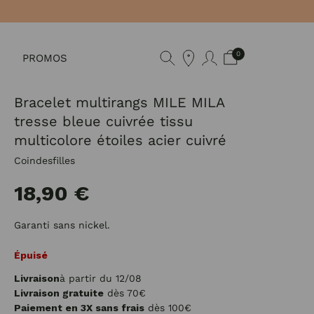
0
PROMOS
Bracelet multirangs MILE MILA
tresse bleue cuivrée tissu
multicolore étoiles acier cuivré
Coindesfilles
18,90 €
Garanti sans nickel.
Épuisé
Livraison
à partir du 12/08
Livraison gratuite
dès 70€
Paiement en 3X sans frais
dès 100€