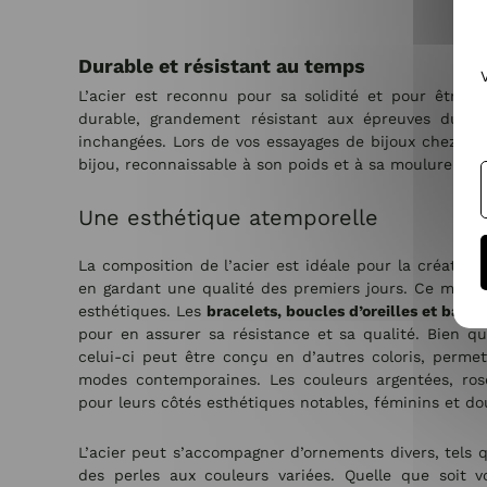
Durable et résistant au temps
L’acier est reconnu pour sa solidité et pour être
durable, grandement résistant aux épreuves du te
inchangées. Lors de vos essayages de bijoux chez
Coi
bijou, reconnaissable à son poids et à sa moulure.
Une esthétique atemporelle
La composition de l’acier est idéale pour la créatio
en gardant une qualité des premiers jours. Ce métal
esthétiques. Les
bracelets, boucles d’oreilles et bagu
pour en assurer sa résistance et sa qualité. Bien que
celui-ci peut être conçu en d’autres coloris, perme
modes contemporaines. Les couleurs argentées, ro
pour leurs côtés esthétiques notables, féminins et do
L’acier peut s’accompagner d’ornements divers, tels q
des perles aux couleurs variées. Quelle que soit v