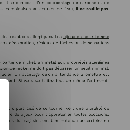
lité. Il se compose d’un pourcentage de carbone et de
sa combinaison au contact de l’eau,
il ne rouille pas
.
 des réactions allergiques. Les
bijoux en acier femme
 sans décoloration, résidus de tâches ou de sensations
 partie de nickel, un métal aux propriétés allergènes
ration de nickel ne doit pas dépasser un seuil minimal.
en acier. Un avantage qu’on a tendance à omettre est
raitement. Si vous souhaitez tout de même l’entretenir
st alors plus aisé de se tourner vers une pluralité de
ombre de bijoux pour s’apprêter en toutes occasions
.
llections du magasin sont bien entendu accessibles en