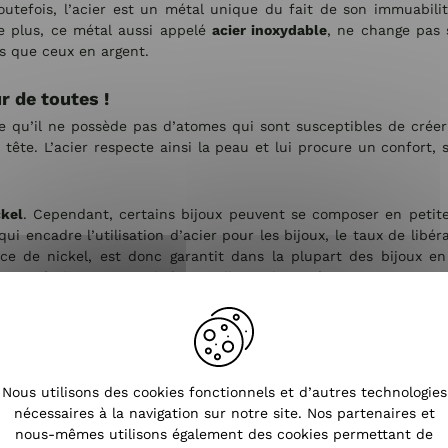
Toutefois, l’acier est un métal unique du fait de son immuabi
e plus, ce métal aussi appelé
acier inoxydable
, ne change pas 
ps que ceux en argent.
r de toutes !
fie qu’il ne possède pas d’atomes qui sont susceptibles de créer
 tête. L’acier respecte ainsi la peau et lui procure un confort,
kel
. Cependant, certains bijoux peuvent se composer en petite
i encadre l’utilisation d’acier pour les bijoux, le taux de libé
nce de nickel, est donc garantit dans la plupart des bijoux 
ien spécifique
, sa qualité est telle qu’il ne nécessite aucun t
passage d'un tissu propre, sec et doux, suffira amplement.
ande diversité de bijoux
s et sont aussi moindres que les prix des bijoux en argent. Il e
Nous utilisons des cookies fonctionnels et d’autres technologies
 Coindesfilles située dans le Pas-de-Calais dispose d’
un grand n
nécessaires à la navigation sur notre site. Nos partenaires et
ux, de divers styles, qui sauront vous plaire. L’ensemble des co
nous-mêmes utilisons également des cookies permettant de
lier !