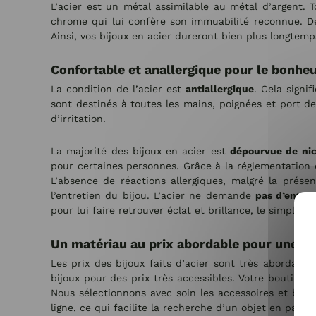
L’acier est un métal assimilable au métal d’argent. 
chrome qui lui confère son immuabilité reconnue. D
Ainsi, vos bijoux en acier dureront bien plus longtem
Confortable et anallergique pour le bonheu
La condition de l’acier est
antiallergique
. Cela signi
sont destinés à toutes les mains, poignées et port de
d’irritation.
La majorité des bijoux en acier est
dépourvue de nic
pour certaines personnes. Grâce à la réglementation qu
L’absence de réactions allergiques, malgré la prése
l’entretien du bijou. L’acier ne demande
pas d’entret
pour lui faire retrouver éclat et brillance, le simple 
Un matériau au prix abordable pour une gr
Les prix des bijoux faits d’acier sont très abordable
bijoux pour des prix très accessibles. Votre boutique
Nous sélectionnons avec soin les accessoires et bijo
ligne, ce qui facilite la recherche d’un objet en particu