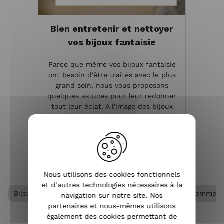
Bien entretenir et nettoyer
vos bijoux fantaisie
Parce que même vos bijoux fantaisie
ont besoin d'être traités avec le plus
grand soin, nous vous proposons
quelques astuces pour leur redonner
tout leur éclat. A l'image des bijoux
précieux, il arrive que les accessoires
fantaisie s'o...
VOIR L'ARTICLE
Nous utilisons des cookies fonctionnels
et d’autres technologies nécessaires à la
Bijoux acier femme
Bijoux femme
Bracelet femme
navigation sur notre site. Nos
partenaires et nous-mêmes utilisons
également des cookies permettant de