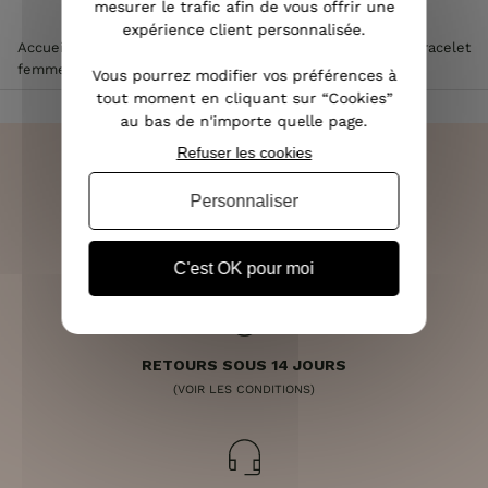
mesurer le trafic afin de vous offrir une
expérience client personnalisée.
Accueil
>
Accessoires de mode femme
>
Bijoux femme
>
Bracelet
femme
>
Bracelet MILE MILA doré et rosé soleil
Vous pourrez modifier vos préférences à
tout moment en cliquant sur “Cookies”
au bas de n'importe quelle page.
Refuser les cookies
Personnaliser
LIVRAISON RAPIDE
OFFERTE DÈS 70€
C'est OK pour moi
RETOURS SOUS 14 JOURS
(VOIR LES CONDITIONS)