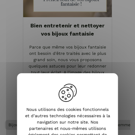
Bien entretenir et nettoyer
vos bijoux fantaisie
Parce que même vos bijoux fantaisie
ont besoin d'être traités avec le plus
grand soin, nous vous proposons
quelques astuces pour leur redonner
tout leur éclat. A l'image des bijoux
précieux, il arrive que les accessoires
fantaisie s'o...
VOIR L'ARTICLE
Nous utilisons des cookies fonctionnels
et d’autres technologies nécessaires à la
navigation sur notre site. Nos
Bijoux acier femme
Bijoux femme
Bracelet femme
partenaires et nous-mêmes utilisons
également des cookies permettant de