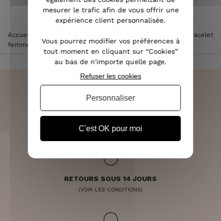
mesurer le trafic afin de vous offrir une
expérience client personnalisée.
Accueil
>
Accessoires de mode femme
>
Bijoux femme
>
Bracelet
Vous pourrez modifier vos préférences à
femme
>
Bracelet MILE MILA doré et rosé étincelle coeur
tout moment en cliquant sur “Cookies”
au bas de n'importe quelle page.
Refuser les cookies
Personnaliser
LIVRAISON RAPIDE
OFFERTE DÈS 70€
C'est OK pour moi
RETOURS SOUS 14 JOURS
(VOIR LES CONDITIONS)