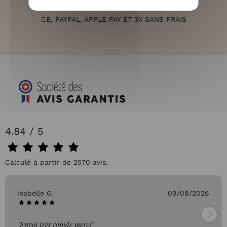
PAIEMENT 100% SÉCURISÉ
CB, PAYPAL, APPLE PAY ET 3X SANS FRAIS
4.84 / 5
Calculé à partir de 2570 avis.
Isabelle G.
09/08/2026
"Envoi très rapide merci"