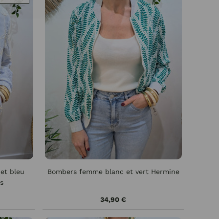
et bleu
Bombers femme blanc et vert Hermine
es
34,90 €