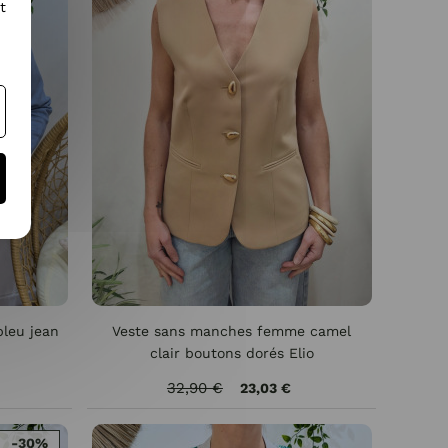
t
bleu jean
Veste sans manches femme camel
clair boutons dorés Elio
32,90 €
23,03 €
-30%