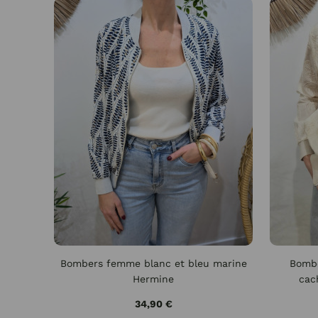
Bombers femme blanc et bleu marine
Bombe
Hermine
cac
34,90 €