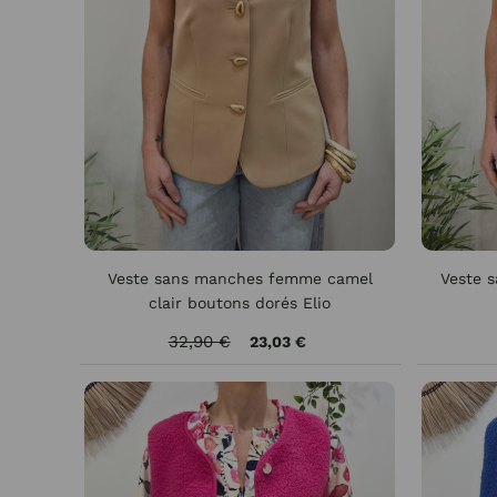
Veste sans manches femme camel
Veste 
clair boutons dorés Elio
32,90 €
23,03 €