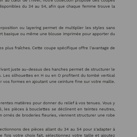
er au cœur de l'hiver, notre collection propose des coupes
 disponibles du 34 au 54, afin que chaque femme trouve la
position ou layering permet de multiplier les styles sans
-shirt basique ou même une blouse imprimée pour apporter du
es plus fraîches. Cette coupe spécifique offre l'avantage de
rivant juste au-dessus des hanches permet de structurer le
. Les silhouettes en H ou en O profitent du tombé vertical
er vos formes en ajoutant une ceinture fine sur votre maille.
érentes matières pour donner du relief à vos tenues. Vous y
, les pièces à bouclettes se déclinent en teintes neutres,
an ornés de broderies fleuries, viennent structurer une robe
lectionnons des pièces allant du 34 au 54 pour s'adapter à
ois votre choix fait, sélectionnez votre taille et ajoutez