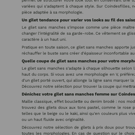
permet de structurer votre look tout en conservant une to
variées qui s'adaptent à chaque style. Sur Coindesfilles
pièce adaptée à sa morphologie.
Un gilet tendance pour varier vos looks au fil des sais
Le gilet sans manches s'impose comme une pièce maîtresse
changer l'intégralité de sa garde-robe. Ce vêtement se gli
caractère à un haut uni.
Pratique en toute saison, ce gilet sans manches apporte jus
réchauffer le buste sans créer d'épaisseur inconfortable 
Quelle coupe de gilet sans manches pour votre morph
Le gilet sans manches s'adapte à chaque silhouette selon 
haut du corps. Si vous avez une morphologie en V, préfére
d'un gilet porté ouvert, qui allonge la ligne sans marquer l
Découvrez notre sélection pour trouver la coupe qui mettra 
Dénichez votre gilet sans manches femme sur Coindesf
Maille classique, effet bouclette ou denim brodé : nos mod
trouvez des gilets doux aux tons pastel, comme le rose po
telles que le beige ou le kaki, ainsi qu'en couleurs plus v
ou un haut fluide avec originalité.
Découvrez notre sélection de gilets à prix doux pour trou
toutes les morphologies. En cas de question sur le choix 