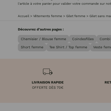
l'article à votre panier pour valider votre commande sur no
Accueil
>
Vêtements femme
>
Gilet femme
>
Gilet sans m
Découvrez d’autres pages :
Chemisier / Blouse femme
Coindesfilles
Combi
Short femme
Tee Shirt / Top femme
Veste fe
LIVRAISON RAPIDE
RET
OFFERTE DÈS 70€