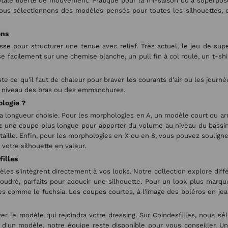
tale liberté de mouvement. Pratique pour la mi-saison ou à superpos
, nous sélectionnons des modèles pensés pour toutes les silhouettes,
ons
 pour structurer une tenue avec relief. Très actuel, le jeu de super
sse facilement sur une chemise blanche, un pull fin à col roulé, un t
te ce qu'il faut de chaleur pour braver les courants d'air ou les journé
au niveau des bras ou des emmanchures.
ologie ?
la longueur choisie. Pour les morphologies en A, un modèle court ou ar
z une coupe plus longue pour apporter du volume au niveau du bassin
a taille. Enfin, pour les morphologies en X ou en 8, vous pouvez soulign
votre silhouette en valeur.
illes
èles s'intègrent directement à vos looks. Notre collection explore diff
udré, parfaits pour adoucir une silhouette. Pour un look plus marqué
ives comme le fuchsia. Les coupes courtes, à l'image des boléros en je
ver le modèle qui rejoindra votre dressing. Sur Coindesfilles, nous sé
d'un modèle, notre équipe reste disponible pour vous conseiller. Une f