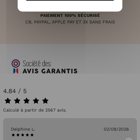
PAIEMENT 100% SÉCURISÉ
CB, PAYPAL, APPLE PAY ET 3X SANS FRAIS
4.84 / 5
Calculé à partir de 2567 avis.
Delphine L.
02/08/2026