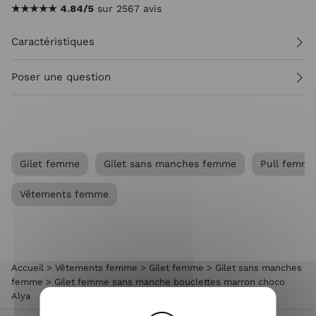
★★★★★
4.84/5
sur 2567 avis
Caractéristiques
Poser une question
Gilet femme
Gilet sans manches femme
Pull femme
Vêtements femme
Accueil
>
Vêtements femme
>
Gilet femme
>
Gilet sans manches
femme
>
Gilet femme sans manche bouclettes marron choco
Alya